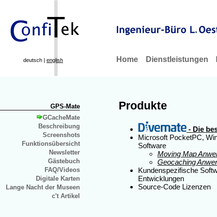
Home
Dienstleistungen
deutsch |
english
Produkte
GPS-Mate
GCacheMate
Beschreibung
- Die be
Screenshots
Microsoft PocketPC, W
Funktionsübersicht
Software
Newsletter
Moving Map Anwe
Gästebuch
Geocaching Anwe
Kundenspezifische Soft
FAQ/Videos
Entwicklungen
Digitale Karten
Source-Code Lizenzen
Lange Nacht der Museen
c't Artikel