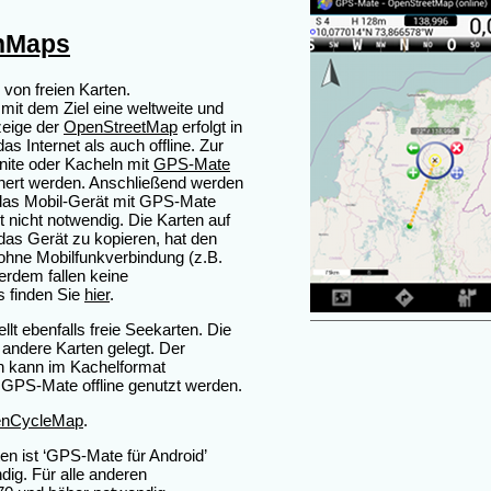
nMaps
 von freien Karten.
, mit dem Ziel eine weltweite und
nzeige der
OpenStreetMap
erfolgt in
s Internet als auch offline. Zur
ite oder Kacheln mit
GPS-Mate
ert werden. Anschließend werden
 das Mobil-Gerät mit GPS-Mate
st nicht notwendig. Die Karten auf
 das Gerät zu kopieren, hat den
 ohne Mobilfunkverbindung (z.B.
rdem fallen keine
 finden Sie
hier
.
llt ebenfalls freie Seekarten. Die
andere Karten gelegt. Der
n kann im Kachelformat
GPS-Mate offline genutzt werden.
nCycleMap
.
 ist ‘GPS-Mate für Android’
dig. Für alle anderen