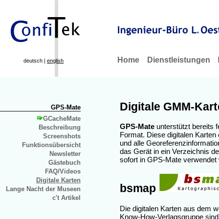
Home
Dienstleistungen
deutsch |
english
Digitale GMM-Kar
GPS-Mate
GCacheMate
GPS-Mate
unterstützt bereits f
Beschreibung
Format. Diese digitalen Karten e
Screenshots
und alle Georeferenzinformatio
Funktionsübersicht
das Gerät in ein Verzeichnis d
Newsletter
sofort in GPS-Mate verwendet
Gästebuch
FAQ/Videos
Digitale Karten
bsmap
Lange Nacht der Museen
c't Artikel
Die digitalen Karten aus dem w
Know-How-Verlagsgruppe sind