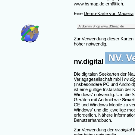
www.bsmap.de
erhältlich.
Eine
Demo-Karte von Madeira
Zur Verwendung dieser Karten 
höher notwendig.
nv.digital
Die digitalen Seekarten der
Nau
Verlagsgesellschaft mbH
nv.dig
(insbesondere PC und Android)
ist eine gültige Installation de
Windows' notwendig. Um die Se
Geräten mit Android wie
Smart
CE und Windows Mobile zu ver
Windows' und die jeweilige mo
erforderlich. Nähere Informatio
Benutzerhandbuch
.
Zur Verwendung der
nv.digital
K
oder höher notwendig.