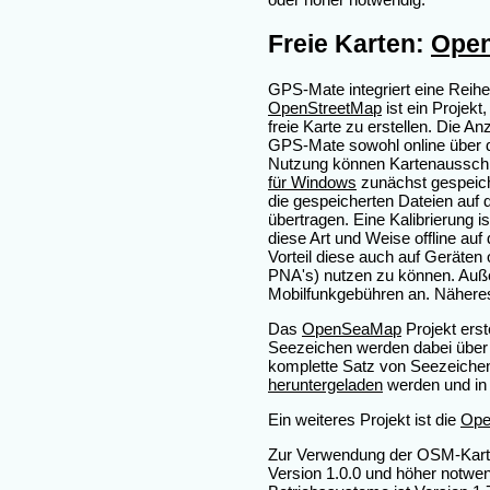
Freie Karten:
Ope
GPS-Mate integriert eine Reihe
OpenStreetMap
ist ein Projekt
freie Karte zu erstellen. Die A
GPS-Mate sowohl online über da
Nutzung können Kartenausschn
für Windows
zunächst gespeich
die gespeicherten Dateien auf
übertragen. Eine Kalibrierung i
diese Art und Weise offline auf
Vorteil diese auch auf Geräten
PNA's) nutzen zu können. Auße
Mobilfunkgebühren an. Näheres
Das
OpenSeaMap
Projekt erste
Seezeichen werden dabei über 
komplette Satz von Seezeiche
heruntergeladen
werden und in 
Ein weiteres Projekt ist die
Ope
Zur Verwendung der OSM-Karten
Version 1.0.0 und höher notwen