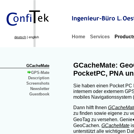
Home
Services
Product
deutsch
| english
GCacheMate: GeoC
GCacheMate
PocketPC, PNA u
GPS-Mate
Description
Screenshots
Sie haben einen Pocket PC
Newsletter
internem oder externem GPS
Guestbook
mobiles Navigationssystem 
Dann hilft Ihnen
GCacheMat
zu finden sowie eigene zu v
GeoTag zu versehen. Geni
GeoCachen.
GCacheMate
is
unterstützt alle wichtigen Da